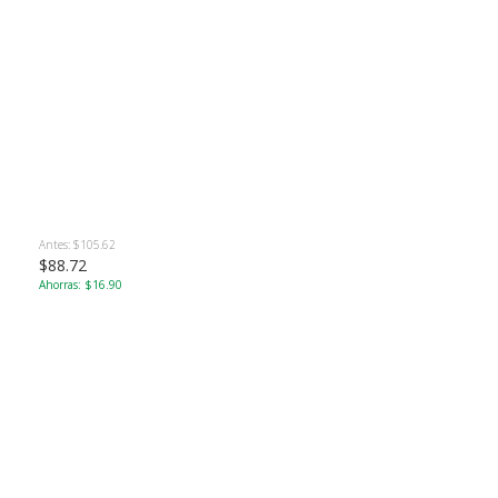
Antes: $105.62
$88.72
Ahorras: $16.90