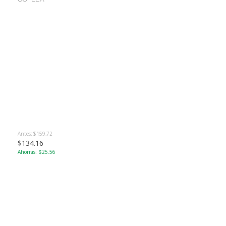
Antes: $159.72
$134.16
Ahorras: $25.56