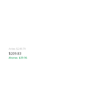
Antes: $249.79
$209.83
Ahorras: $39.96