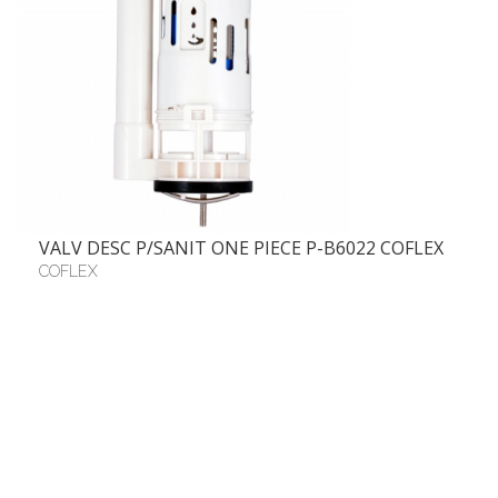
VALV DESC P/SANIT ONE PIECE P-B6022 COFLEX
COFLEX