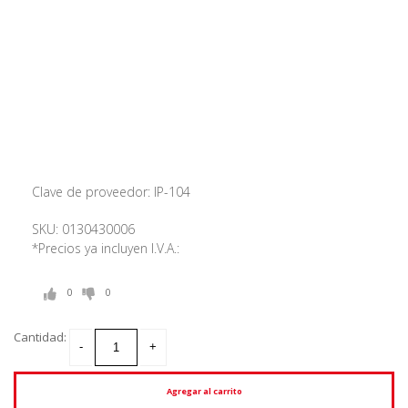
Clave de proveedor: IP-104
SKU: 0130430006
*Precios ya incluyen I.V.A.:
0
0
Cantidad:
Agregar al carrito