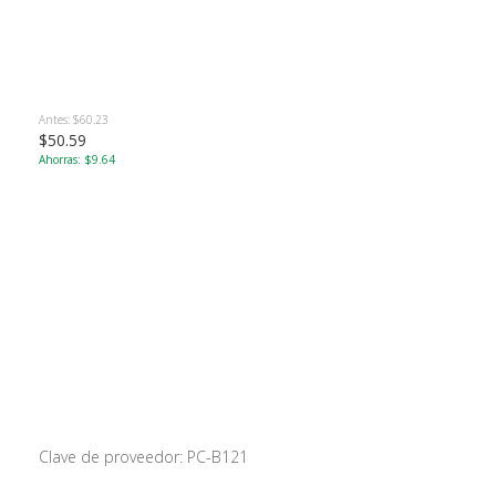
Antes: $60.23
$50.59
Ahorras: $9.64
Clave de proveedor: PC-B121