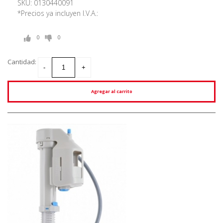
SKU: 0130440091
*Precios ya incluyen I.V.A.:
0
0
Cantidad:
Agregar al carrito