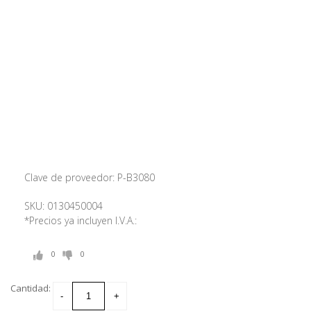
Clave de proveedor: P-B3080
SKU: 0130450004
*Precios ya incluyen I.V.A.:
0
0
Cantidad: