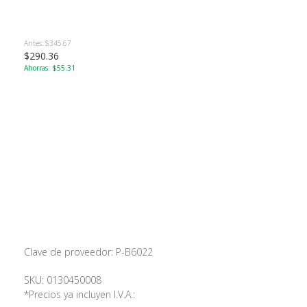
Antes: $345.67
$290.36
Ahorras: $55.31
Clave de proveedor: P-B6022
SKU: 0130450008
*Precios ya incluyen I.V.A.: