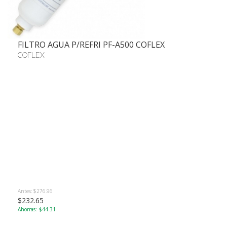
FILTRO AGUA P/REFRI PF-A500 COFLEX
COFLEX
Antes: $276.96
$232.65
Ahorras: $44.31