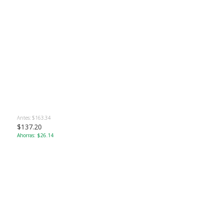
Antes: $163.34
$137.20
Ahorras: $26.14