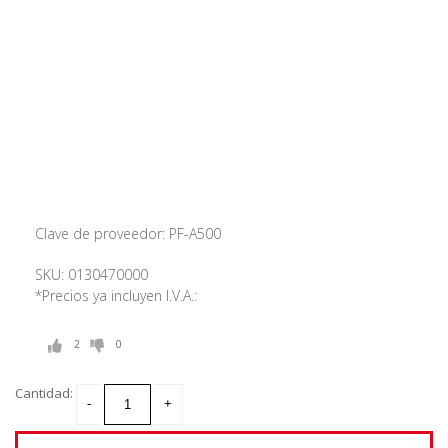
Clave de proveedor: PF-A500
SKU: 0130470000
*Precios ya incluyen I.V.A.:
2
0
Cantidad: