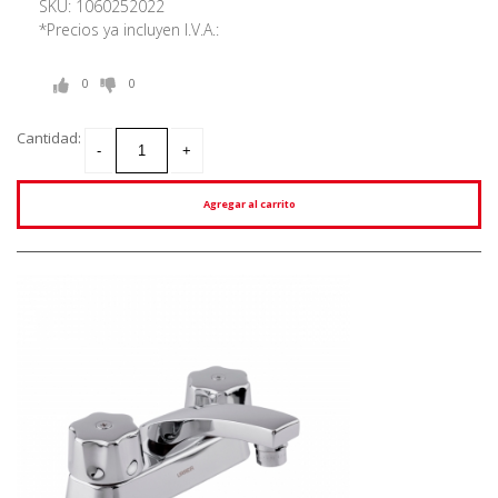
SKU: 1060252022
*Precios ya incluyen I.V.A.:
0
0
Cantidad:
Agregar al carrito