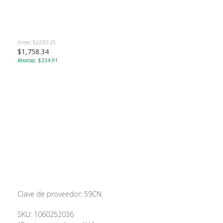
Antes: $2,093.25
$1,758.34
Ahorras: $334.91
Clave de proveedor: 59CN
SKU: 1060252036