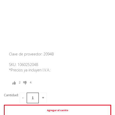
Clave de proveedor: 2094B
SKU: 1060252048
*Precios ya incluyen I.V.A.:
2
4
Cantidad:
Agregar al carrito