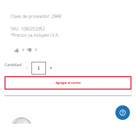
Clave de proveedor: 294B
SKU: 1060252052
*Precios ya incluyen I.V.A.:
0
0
Cantidad:
Agregar al carrito