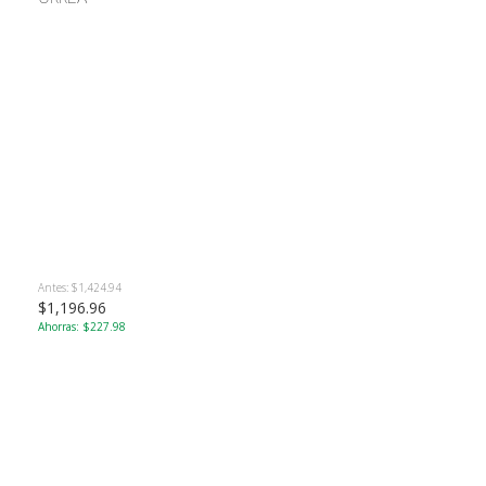
Antes: $1,424.94
$1,196.96
Ahorras: $227.98