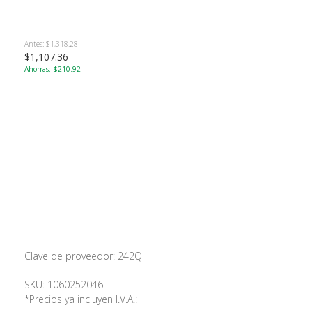
Antes: $1,318.28
$1,107.36
Ahorras: $210.92
Clave de proveedor: 242Q
SKU: 1060252046
*Precios ya incluyen I.V.A.: