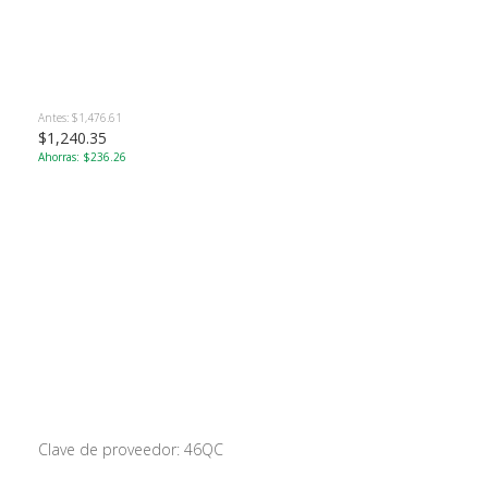
Antes: $1,476.61
$1,240.35
Ahorras: $236.26
Clave de proveedor: 46QC