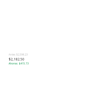
Antes: $2,598.23
$2,182.50
Ahorras: $415.73