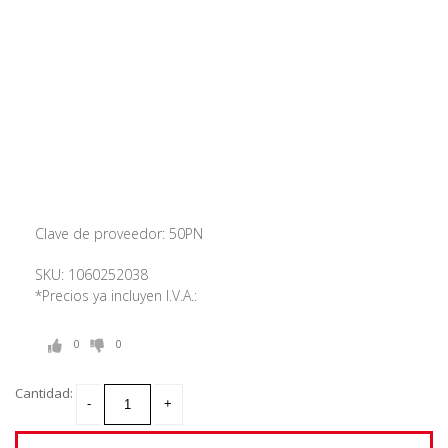
Clave de proveedor: 50PN
SKU: 1060252038
*Precios ya incluyen I.V.A.:
0
0
Cantidad: