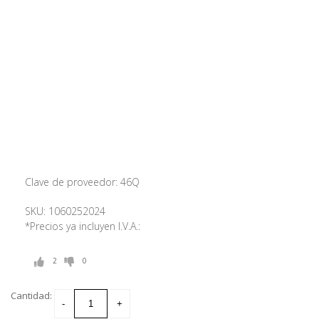
Clave de proveedor: 46Q
SKU: 1060252024
*Precios ya incluyen I.V.A.:
2
0
Cantidad: