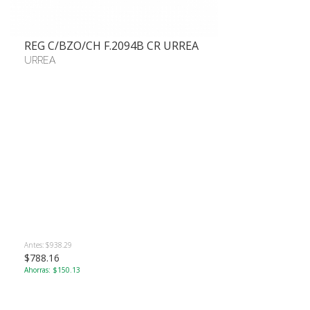
REG C/BZO/CH F.2094B CR URREA
URREA
Antes: $938.29
$788.16
Ahorras: $150.13