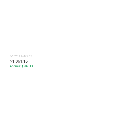
Antes: $1,263.29
$1,061.16
Ahorras: $202.13