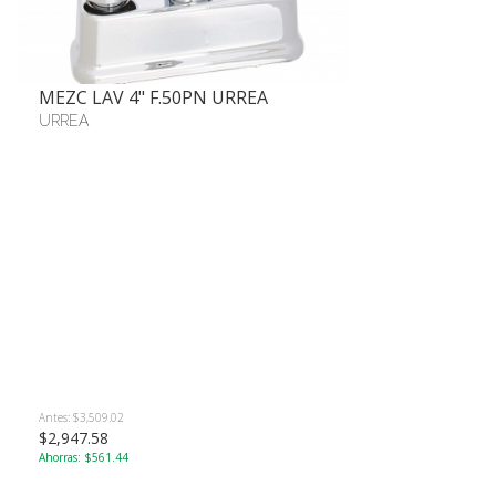
MEZC LAV 4" F.50PN URREA
URREA
Antes: $3,509.02
$2,947.58
Ahorras: $561.44