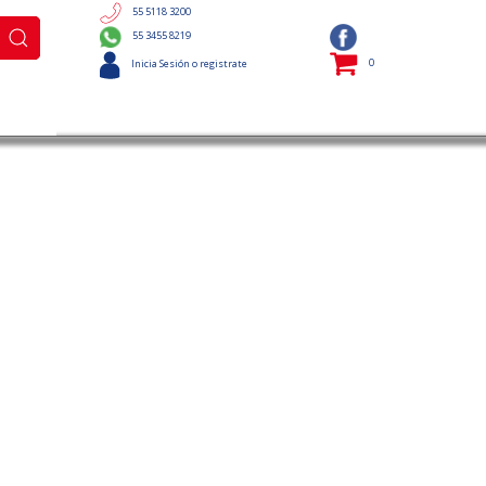
55 5118 3200
55 3455 8219
0
Inicia Sesión o registrate