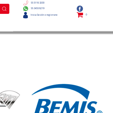
55 5118 3200
55 3455 8219
0
Inicia Sesión o registrate