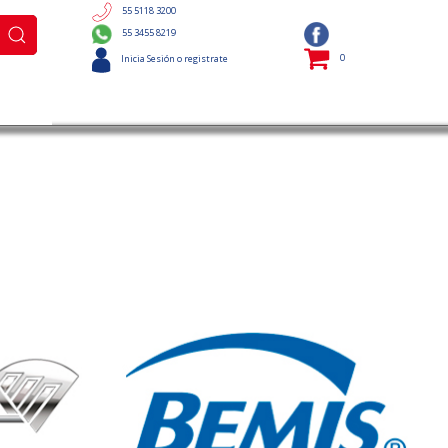
55 5118 3200
55 3455 8219
0
Inicia Sesión o registrate