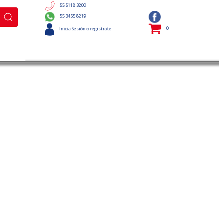
55 5118 3200
55 3455 8219
0
Inicia Sesión o registrate