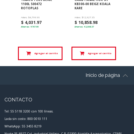
1100L 500472
KB300-00 BEIGE KOALA
250
ROTOPLAS
KARE
RO
Antes: $4,799.96
Antes: $12,927.35
Antes
$ 4,031.97
$ 10,858.98
$ 
Ahorras: $767.99
Ahorras: $2,068.37
Ahorr
rito
Agregar al carrito
Agregar al carrito
Inicio de página
CONTACTO
Tel: 55 5118 3200 con 100 líneas.
Lada sin costo: 800 0010 111
WhatsApp: 55 3455 8219
Norte 35 #927 Col. industrial Vallejo, C.P. 02300 Alcaldía Azcapotzalco, CDMX.