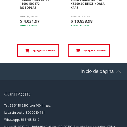
KB300-00 BEIGE KOALA
2500L 500475
KARE
ROTOPLAS
Antes: $12,927.35
Antes: $10,047.95
$ 10,858.98
$ 8,440.29
Ahorras: $2,068.37
Ahorras: $1,607.66
al carrito
Agregar al carrito
Agregar al carrito
Inicio de página
CONTACTO
Tel: 55 5118 3200 con 100 líneas.
Lada sin costo: 800 0010 111
WhatsApp: 55 3455 8219
Norte 35 #927 Col. industrial Vallejo, C.P. 02300 Alcaldía Azcapotzalco, CDMX.